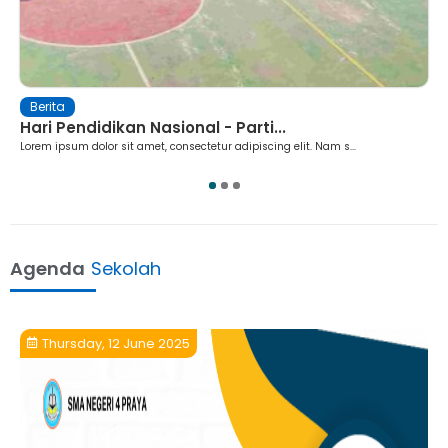
Ekstrakurikuler
an Nasional - Parti...
Ekstrakurikuler 
t amet, consectetur adipiscing elit. Nam s...
Lorem ipsum dolor sit am
1
2
3
Agenda
Sekolah
Thursday, 12 June 2025