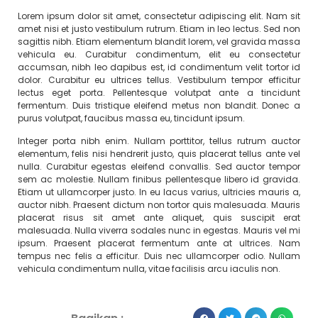
Lorem ipsum dolor sit amet, consectetur adipiscing elit. Nam sit
amet nisi et justo vestibulum rutrum. Etiam in leo lectus. Sed non
sagittis nibh. Etiam elementum blandit lorem, vel gravida massa
vehicula eu. Curabitur condimentum, elit eu consectetur
accumsan, nibh leo dapibus est, id condimentum velit tortor id
dolor. Curabitur eu ultrices tellus. Vestibulum tempor efficitur
lectus eget porta. Pellentesque volutpat ante a tincidunt
fermentum. Duis tristique eleifend metus non blandit. Donec a
purus volutpat, faucibus massa eu, tincidunt ipsum.
Integer porta nibh enim. Nullam porttitor, tellus rutrum auctor
elementum, felis nisi hendrerit justo, quis placerat tellus ante vel
nulla. Curabitur egestas eleifend convallis. Sed auctor tempor
sem ac molestie. Nullam finibus pellentesque libero id gravida.
Etiam ut ullamcorper justo. In eu lacus varius, ultricies mauris a,
auctor nibh. Praesent dictum non tortor quis malesuada. Mauris
placerat risus sit amet ante aliquet, quis suscipit erat
malesuada. Nulla viverra sodales nunc in egestas. Mauris vel mi
ipsum. Praesent placerat fermentum ante at ultrices. Nam
tempus nec felis a efficitur. Duis nec ullamcorper odio. Nullam
vehicula condimentum nulla, vitae facilisis arcu iaculis non.