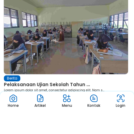
Berita
Pelaksanaan Ujian Sekolah Tahun ...
Lorem ipsum dolor sit amet, consectetur adipiscing elit. Nam s...
Home
Artikel
Menu
Kontak
Login
SMA Negeri 4 Praya merupakan salah satu sekolah unggulan di
Kabupaten Lombok Tengah. Didirikan pada tanggal 1 Agustus
2007, sekolah ini beralamat di Jl. Tuan Guru Lopan Praya. Dengan
akreditasi A dari BAN-S/M, SMA Negeri 4 Praya menerapkan