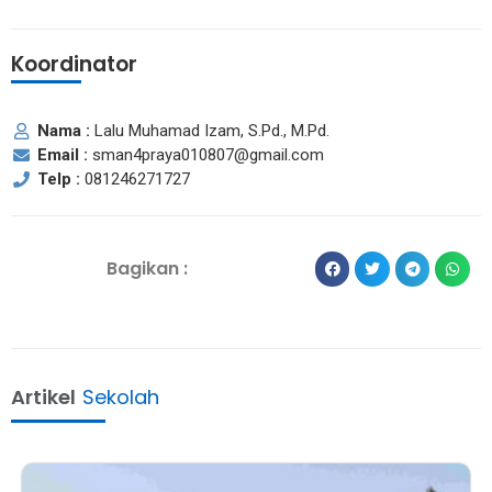
Koordinator
Nama :
Lalu Muhamad Izam, S.Pd., M.Pd.
Email :
sman4praya010807@gmail.com
Telp :
081246271727
Bagikan :
Artikel
Sekolah