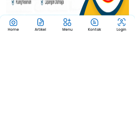
Home
Artikel
Menu
Kontak
Login
Pelaksanaan SPMB 2025
Online
07.00 - Selesai
1
2
3
Pengumuman
Sekolah