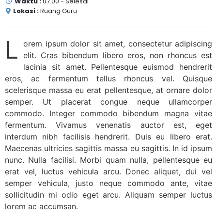
Waktu :
07.00 - Selesai
Lokasi :
Ruang Guru
L
orem ipsum dolor sit amet, consectetur adipiscing
elit. Cras bibendum libero eros, non rhoncus est
lacinia sit amet. Pellentesque euismod hendrerit
eros, ac fermentum tellus rhoncus vel. Quisque
scelerisque massa eu erat pellentesque, at ornare dolor
semper. Ut placerat congue neque ullamcorper
commodo. Integer commodo bibendum magna vitae
fermentum. Vivamus venenatis auctor est, eget
interdum nibh facilisis hendrerit. Duis eu libero erat.
Maecenas ultricies sagittis massa eu sagittis. In id ipsum
nunc. Nulla facilisi. Morbi quam nulla, pellentesque eu
erat vel, luctus vehicula arcu. Donec aliquet, dui vel
semper vehicula, justo neque commodo ante, vitae
sollicitudin mi odio eget arcu. Aliquam semper luctus
lorem ac accumsan.