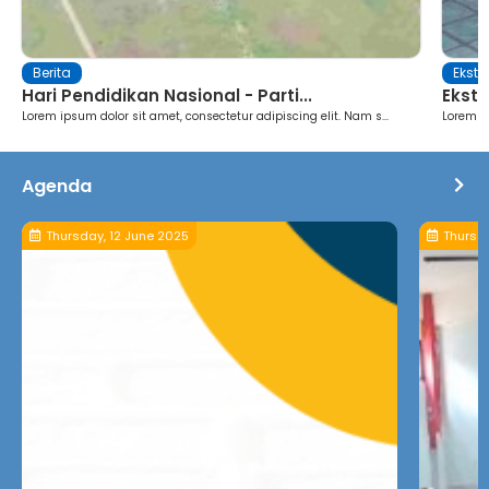
Berita
Ekstr
Hari Pendidikan Nasional - Parti...
Ekstr
Lorem ipsum dolor sit amet, consectetur adipiscing elit. Nam s...
Lorem ip
Agenda
Thursday, 12 June 2025
Thursda