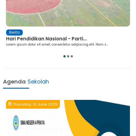
Ekstrakurikuler
 Parti...
Ekstrakurikuler Paskibra Gela
r adipiscing elit. Nam s...
Lorem ipsum dolor sit amet, consectetur ad
1
2
3
Agenda
Sekolah
Thursday, 12 June 2025