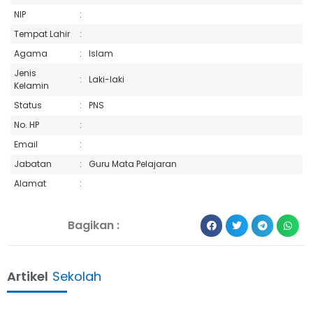
NIP
:
Tempat Lahir
:
Agama
:
Islam
Jenis
:
Laki-laki
Kelamin
Status
:
PNS
No. HP
:
Email
:
Jabatan
:
Guru Mata Pelajaran
Alamat
:
Bagikan :
Artikel
Sekolah