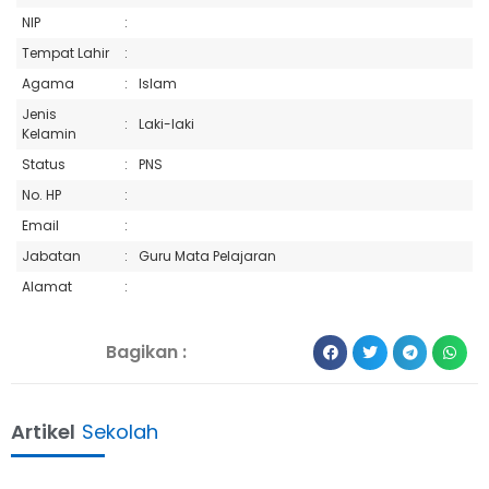
NIP
:
Tempat Lahir
:
Agama
:
Islam
Jenis
:
Laki-laki
Kelamin
Status
:
PNS
No. HP
:
Email
:
Jabatan
:
Guru Mata Pelajaran
Alamat
:
Bagikan :
Artikel
Sekolah