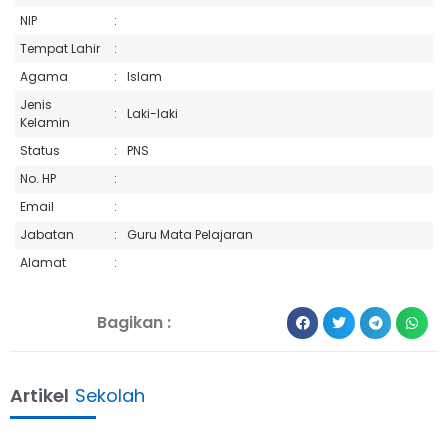
NIP
:
Tempat Lahir
:
Agama
:
Islam
Jenis
:
Laki-laki
Kelamin
Status
:
PNS
No. HP
:
Email
:
Jabatan
:
Guru Mata Pelajaran
Alamat
:
Bagikan :
Artikel
Sekolah