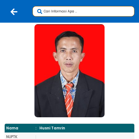
Nama
:
Husni Tamrin
NUPTK
: