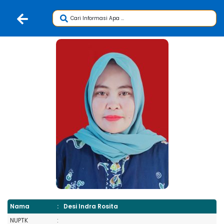
Nama
:
Desi Indra Rosita
NUPTK
: