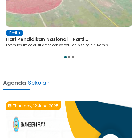
Ekstrakurikuler
an Nasional - Parti...
Ekstrakurikuler 
t amet, consectetur adipiscing elit. Nam s...
Lorem ipsum dolor sit am
1
2
3
Agenda
Sekolah
Thursday, 12 June 2025