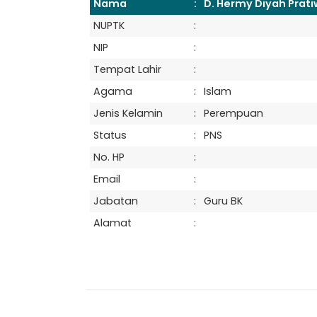
Nama
:
D. Hermy Diyah Prati
NUPTK
:
NIP
:
Tempat Lahir
:
Agama
:
Islam
Jenis Kelamin
:
Perempuan
Status
:
PNS
No. HP
:
Email
:
Berita
Jabatan
:
Guru BK
Pelaksanaan Ujian Sekolah Tah
Lorem ipsum dolor sit amet, consectetur adipiscing 
Alamat
:
s...