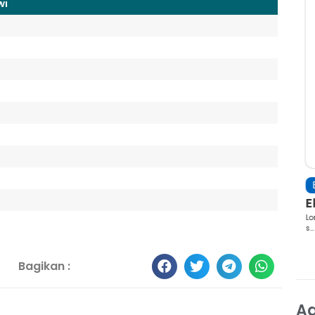
wi
Berita
E
un ...
Hari Pendidikan Nasional - Parti...
Ek
elit. Nam
Lorem ipsum dolor sit amet, consectetur adipiscing elit. Nam
Lor
s...
s...
Bagikan :
A