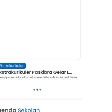
kstrakurikuler
Berita
strakurikuler Paskibra Gelar L...
Pelaksanaan
em ipsum dolor sit amet, consectetur adipiscing elit. Nam
Lorem ipsum dolor si
s...
1
2
3
genda
Sekolah