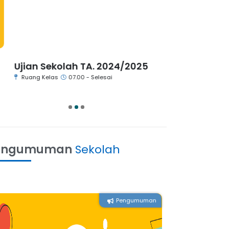
jian Sekolah TA. 2024/2025
Rapat Evalua
Ruang Kelas
07.00 - Selesai
Ruang Guru
0
1
2
3
engumuman
Sekolah
Pengumuman