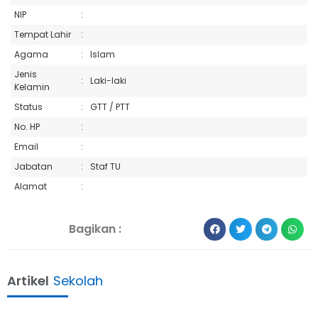
NIP
:
Tempat Lahir
:
Agama
:
Islam
Jenis
:
Laki-laki
Kelamin
Status
:
GTT / PTT
No. HP
:
Email
:
Jabatan
:
Staf TU
Alamat
:
Bagikan :
Artikel
Sekolah