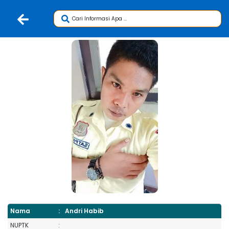
Nama
:
Andri Habib
NUPTK
: