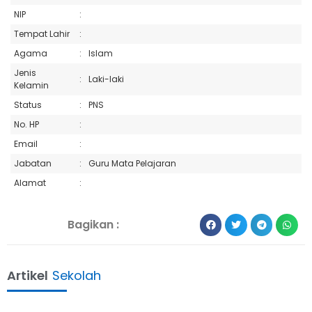
NIP
:
Tempat Lahir
:
Agama
:
Islam
Jenis
:
Laki-laki
Kelamin
Status
:
PNS
No. HP
:
Email
:
Jabatan
:
Guru Mata Pelajaran
Alamat
:
Bagikan :
Artikel
Sekolah