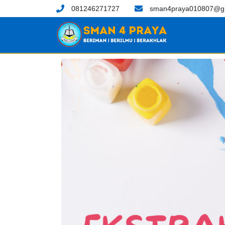
081246271727
sman4praya010807@g