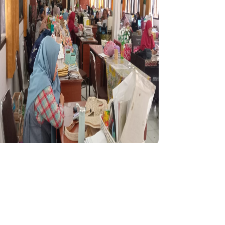
apat Evaluasi KBM Ganjil TA. 2...
Ruang Guru
07.00 - Selesai