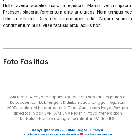
Nulla viverra sodales nunc in egestas. Mauris vel mi ipsum.
Praesent placerat fermentum ante at ultrices. Nam tempus nec
felis a efficitur. Duis nec ullamcorper odio. Nullam vehicula
condimentum nulla, vitae facilisis arcu iaculis non.
Foto Fasilitas
SMA Negeri 4 Praya merupakan salah satu sekolah unggulan di
Kabupaten Lombok Tengah. Didirikan pada tanggal 1 Agustus
2007, sekolah ini beralamat di Jl. Tuan Guru Lopan Praya. Dengan
akreditasi A dari BAN-S/M, SMA Negeri 4 Praya menerapkan
Kurikulum Nasional dengan peminatan IPA dan IPS.
Copyright © 2025 – SMA Negeri 4 Praya.
All Rights Reserved. Made with
by kenyampoq