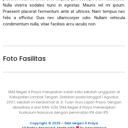
Nulla viverra sodales nunc in egestas. Mauris vel mi ipsum.
Praesent placerat fermentum ante at ultrices. Nam tempus nec
felis a efficitur. Duis nec ullamcorper odio. Nullam vehicula
condimentum nulla, vitae facilisis arcu iaculis non.
Foto Fasilitas
SMA Negeri 4 Praya merupakan salah satu sekolah unggulan di
Kabupaten Lombok Tengah. Didirikan pada tanggal 1 Agustus
2007, sekolah ini beralamat di Jl. Tuan Guru Lopan Praya. Dengan
akreditasi A dari BAN-S/M, SMA Negeri 4 Praya menerapkan
Kurikulum Nasional dengan peminatan IPA dan IPS.
Copyright © 2025 – SMA Negeri 4 Praya.
All Rights Reserved. Made with
by kenyampoq